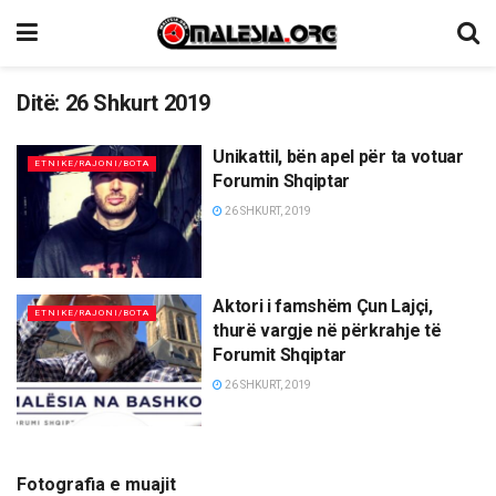
Ditë:
26 Shkurt 2019
Unikattil, bën apel për ta votuar
ETNIKE/RAJONI/BOTA
Forumin Shqiptar
26 SHKURT, 2019
Aktori i famshëm Çun Lajçi,
ETNIKE/RAJONI/BOTA
thurë vargje në përkrahje të
Forumit Shqiptar
26 SHKURT, 2019
Fotografia e muajit