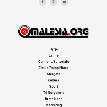
Hyrje
Lajme
Opinione/Editoriale
Etnike/Rajoni/Bota
Mërgata
Kulturë
Sport
Të Ndryshme
Rreth Nesh
Marketing