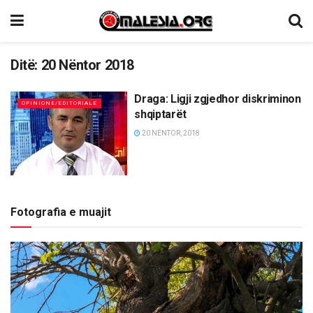
Ditë:
20 Nëntor 2018
Draga: Ligji zgjedhor diskriminon
OPINIONE/EDITORIALE
shqiptarët
20 NËNTOR, 2018
Fotografia e muajit