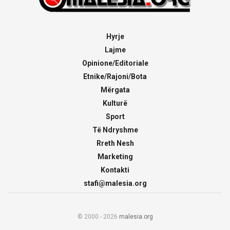
Hyrje
Lajme
Opinione/Editoriale
Etnike/Rajoni/Bota
Mërgata
Kulturë
Sport
Të Ndryshme
Rreth Nesh
Marketing
Kontakti
stafi@malesia.org
© 2000 - 2026
malesia.org