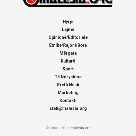
Hyrje
Lajme
Opinione/Editoriale
Etnike/Rajoni/Bota
Mërgata
Kulturë
Sport
Të Ndryshme
Rreth Nesh
Marketing
Kontakti
stafi@malesia.org
© 2000 - 2026
malesia.org