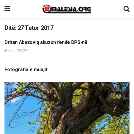
Ditë:
27 Tetor 2017
Dritan Abazoviq akuzon rëndë DPS-në
LAJME
27 TETOR, 2017
Fotografia e muajit