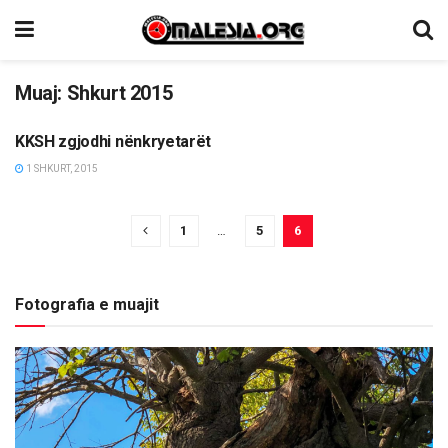
Muaj:
Shkurt 2015
KKSH zgjodhi nënkryetarët
LAJME
1 SHKURT, 2015
1
…
5
6
Fotografia e muajit