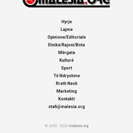
Hyrje
Lajme
Opinione/Editoriale
Etnike/Rajoni/Bota
Mërgata
Kulturë
Sport
Të Ndryshme
Rreth Nesh
Marketing
Kontakti
stafi@malesia.org
© 2000 - 2026
malesia.org