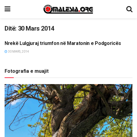
Ditë:
30 Mars 2014
Nrekë Lulgjuraj triumfon në Maratonin e Podgoricës
SPORT
30 MARS, 2014
Fotografia e muajit