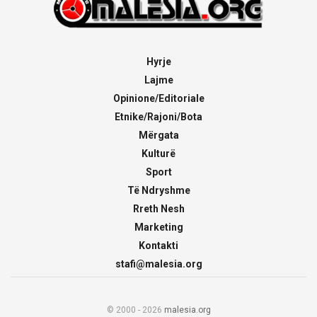
Hyrje
Lajme
Opinione/Editoriale
Etnike/Rajoni/Bota
Mërgata
Kulturë
Sport
Të Ndryshme
Rreth Nesh
Marketing
Kontakti
stafi@malesia.org
© 2000 - 2026
malesia.org