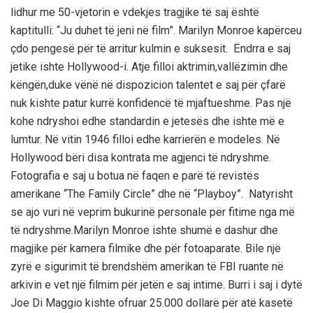
lidhur me 50-vjetorin e vdekjes tragjike tё saj ёshtё
kaptitulli: “Ju duhet tё jeni nё film”. Marilyn Monroe kapёrceu
çdo pengesё pёr tё arritur kulmin e suksesit. Ëndrra e saj
jetike ishte Hollywood-i. Atje filloi aktrimin,vallёzimin dhe
kёngёn,duke vёnё nё dispozicion talentet e saj pёr çfarё
nuk kishte patur kurrё konfidencё tё mjaftueshme. Pas njё
kohe ndryshoi edhe standardin e jetesёs dhe ishte mё e
lumtur. Nё vitin 1946 filloi edhe karrierёn e modeles. Nё
Hollywood bёri disa kontrata me agjenci tё ndryshme.
Fotografia e saj u botua nё faqen e parё tё revistёs
amerikane “The Family Circle” dhe nё “Playboy”. Natyrisht
se ajo vuri nё veprim bukurinё personale pёr fitime nga mё
tё ndryshme.Marilyn Monroe ishte shumё e dashur dhe
magjike pёr kamera filmike dhe pёr fotoaparate. Bile njё
zyrё e sigurimit tё brendshёm amerikan tё FBI ruante nё
arkivin e vet njё filmim pёr jetёn e saj intime. Burri i saj i dytё
Joe Di Maggio kishte ofruar 25.000 dollarё pёr atё kasetё