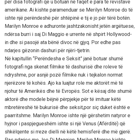
pёr disa fotografi qё u botuan nё faqet e para tё revistave
amerikane. Ai kishte paramenduar se Merilyn Monroe do tё
ishte njё perёndeshё pёr shtёpinё e tij e jo pёr tёrё botёn.
Marilyn Monroe e adhuronte jashtzakonisht jetёn argёtuese,
ndёrsa burri i saj Di Maggio e urrente nё shpirt Hollywood-
in dhe si pasojё ata bёnё divoc nё gjyq. Por edhe pas
ndarjes gёzonin dashuri pёr njёri-tjetrin.
Nё kapitullin “Perёndesha e Seksit” janё botuar shumё
fotografi nga skenat filmike tё dashurisё dhe roleve tё
ndryshme, por asnjё pozё filmike nuk i tejkalon normat
njerёzore tё kohёs. Ajo ka luajtur role me aktorёt mё tё
njohur tё Amerikёs dhe tё Evropёs. Sot e kёsaj dite shumё
aktorё dhe modele bёjnё pёrpjekje pёr tё imituar kёtё
mbretёreshё tё bukurisё dhe seksit,por siç duket ёshtё e
paarritshme. Marilyn Monroe ishte njё gёrshetim natyror e
hyjnor i paspjegueshёm ishte si njё Venus (Afёrditё) qё
shkёlqente si rreze dielli nё kёtё hemisferё dhe mё gjerё.
Pas ndarjes me Joe Di Maggion, Marilyn Monroe kishte