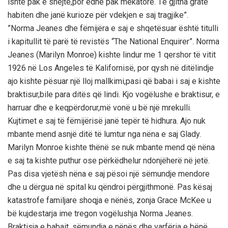
ishte pak e shejtё,por edhe pak mёkatore. Tё gjitha gratё
habiten dhe janё kurioze pёr vdekjen e saj tragjike”.
”Norma Jeanes dhe fёmijёra e saj e shqetёsuar ёshtё titulli
i kapitullit tё parё tё revistёs “The National Enquirer”. Norma
Jeanes (Marilyn Monroe) kishte lindur me 1 qershor tё vitit
1926 nё Los Angeles tё Kalifornisё, por qysh nё ditёlindje
ajo kishte pёsuar njё lloj mallkimi,pasi qё babai i saj e kishte
braktisur,bile para ditёs qё lindi. Kjo vogёlushe e braktisur, e
harruar dhe e keqpёrdorur,mё vonё u bё njё mrekulli.
Kujtimet e saj tё fёmijёrisё janё tepёr tё hidhura. Ajo nuk
mbante mend asnjё ditё tё lumtur nga nёna e saj Glady.
Marilyn Monroe kishte thёnё se nuk mbante mend qё nёna
e saj ta kishte puthur ose pёrkёdhelur ndonjёherё nё jetё.
Pas disa vjetёsh nёna e saj pёsoi njё sёmundje mendore
dhe u dёrgua nё spital ku qёndroi pёrgjithmonё. Pas kёsaj
katastrofe familjare shoqja e nёnёs, zonja Grace McKee u
bё kujdestarja ime tregon vogёlushja Norma Jeanes.
Braktisja e babait, sёmundja e nёnёs dhe varfёria e bёnё