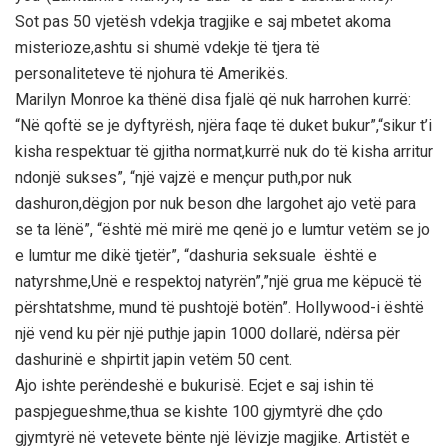
Sot pas 50 vjetёsh vdekja tragjike e saj mbetet akoma
misterioze,ashtu si shumё vdekje tё tjera tё
personaliteteve tё njohura tё Amerikёs.
Marilyn Monroe ka thёnё disa fjalё qё nuk harrohen kurrё:
“Nё qoftё se je dyftyrёsh, njёra faqe tё duket bukur”,“sikur t’i
kisha respektuar tё gjitha normat,kurrё nuk do tё kisha arritur
ndonjё sukses”, “njё vajzё e mençur puth,por nuk
dashuron,dёgjon por nuk beson dhe largohet ajo vetё para
se ta lёnё”, “ёshtё mё mirё me qenё jo e lumtur vetёm se jo
e lumtur me dikё tjetёr”, “dashuria seksuale ёshtё e
natyrshme,Unё e respektoj natyrёn”,”njё grua me kёpucё tё
pёrshtatshme, mund tё pushtojё botёn”. Hollywood-i ёshtё
njё vend ku pёr njё puthje japin 1000 dollarё, ndёrsa pёr
dashurinё e shpirtit japin vetёm 50 cent.
Ajo ishte perёndeshё e bukurisё. Ecjet e saj ishin tё
paspjegueshme,thua se kishte 100 gjymtyrё dhe çdo
gjymtyrё nё vetevete bёnte njё lёvizje magjike. Artistёt e