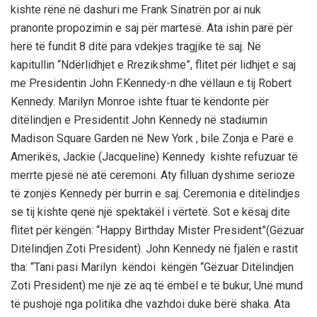
kishte rёnё nё dashuri me Frank Sinatrёn por ai nuk
pranonte propozimin e saj pёr martesё. Ata ishin parё pёr
herё tё fundit 8 ditё para vdekjes tragjike tё saj. Nё
kapitullin “Ndёrlidhjet e Rrezikshme”, flitet pёr lidhjet e saj
me Presidentin John F.Kennedy-n dhe vёllaun e tij Robert
Kennedy. Marilyn Monroe ishte ftuar tё kёndonte pёr
ditёlindjen e Presidentit John Kennedy nё stadiumin
Madison Square Garden nё New York , bile Zonja e Parё e
Amerikёs, Jackie (Jacqueline) Kennedy kishte refuzuar tё
merrte pjesё nё atё ceremoni. Aty filluan dyshime serioze
tё zonjёs Kennedy pёr burrin e saj. Ceremonia e ditёlindjes
se tij kishte qenё njё spektakёl i vёrtetё. Sot e kёsaj dite
flitet pёr kёngёn: “Happy Birthday Mister President”(Gёzuar
Ditёlindjen Zoti President). John Kennedy nё fjalёn e rastit
tha: “Tani pasi Marilyn kёndoi kёngёn “Gёzuar Ditёlindjen
Zoti President) me njё zё aq tё ёmbёl e tё bukur, Unё mund
tё pushojё nga politika dhe vazhdoi duke bёrё shaka. Ata