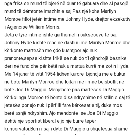
nga frika se mund tё bjerё nё duar tё gabuara dhe si pasojё
mund tё dёmtonte imazhin e saj.Pas njё kohe Marilyn
Monroe filloi jetёn intime me Johnny Hyde, drejtor ekzekutiv
i Agjencisё William Morris.
Jeta e tyre intime ishte gurthemeli i sukseseve tё saj.
Johnny Hyde kishte rёnё nё dashuri me Marilyn Monroe dhe
kёrkonte martesёn me çdo kusht,por ajo nuk
pranonte,sepse kishte frikё se nuk do t’i qёndrojё besnike
deri nё fund dhe pёr kёtё nuk u martua kurrё me zotin Hyde.
Me 14 janar tё vitit 1954 lidhёn kurorё bjondja mё e bukur
nё botё Marilyn Monroe dhe lojtari mё i mirё bejsbollit nё
botё Joe Di Maggio. Menjёherё pas martesёs Di Maggio
kёrkoi nga Monroe tё bёnte disa ndryshime nё stilin e saj tё
jetesёs por ajo nuk i pёrfilli fare kёrkesat e tij, duke mos
bёrё asnjё ndryshim. Ajo mendonte se Joe Di Maggio
ёshtё njё sportist liberal e jo njё burrё tepёr
konservator.Burri i saj i dytё Di Maggio u shqetёsua shumё