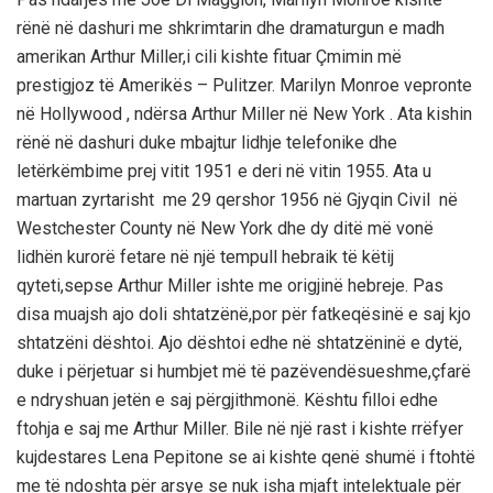
rёnё nё dashuri me shkrimtarin dhe dramaturgun e madh
amerikan Arthur Miller,i cili kishte fituar Çmimin mё
prestigjoz tё Amerikёs – Pulitzer. Marilyn Monroe vepronte
nё Hollywood , ndёrsa Arthur Miller nё New York . Ata kishin
rёnё nё dashuri duke mbajtur lidhje telefonike dhe
letёrkёmbime prej vitit 1951 e deri nё vitin 1955. Ata u
martuan zyrtarisht me 29 qershor 1956 nё Gjyqin Civil nё
Westchester County nё New York dhe dy ditё mё vonё
lidhёn kurorё fetare nё njё tempull hebraik tё kёtij
qyteti,sepse Arthur Miller ishte me origjinё hebreje. Pas
disa muajsh ajo doli shtatzёnё,por pёr fatkeqёsinё e saj kjo
shtatzёni dёshtoi. Ajo dёshtoi edhe nё shtatzёninё e dytё,
duke i pёrjetuar si humbjet mё tё pazёvendёsueshme,çfarё
e ndryshuan jetёn e saj pёrgjithmonё. Kёshtu filloi edhe
ftohja e saj me Arthur Miller. Bile nё njё rast i kishte rrёfyer
kujdestares Lena Pepitone se ai kishte qenё shumё i ftohtё
me tё ndoshta pёr arsye se nuk isha mjaft intelektuale pёr