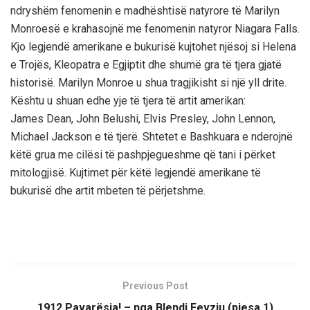
ndryshёm fenomenin e madhёshtisё natyrore tё Marilyn
Monroesё e krahasojnё me fenomenin natyror Niagara Falls.
Kjo legjendё amerikane e bukurisё kujtohet njёsoj si Helena
e Trojёs, Kleopatra e Egjiptit dhe shumё gra tё tjera gjatё
historisё. Marilyn Monroe u shua tragjikisht si njё yll drite.
Kёshtu u shuan edhe yje tё tjera tё artit amerikan:
James Dean, John Belushi, Elvis Presley, John Lennon,
Michael Jackson e tё tjerё. Shtetet e Bashkuara e nderojnё
kёtё grua me cilёsi tё pashpjegueshme qё tani i pёrket
mitologjisё. Kujtimet pёr kёtё legjendё amerikane tё
bukurisё dhe artit mbeten tё pёrjetshme.
Previous Post
1912 Pavarësia! – nga Blendi Fevziu (pjesa 1)