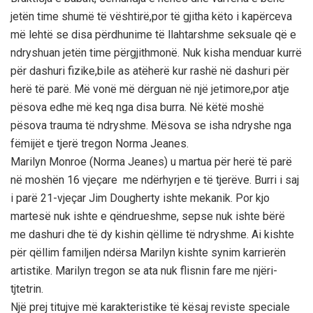
jetёn time shumё tё vёshtirё,por tё gjitha kёto i kapёrceva
mё lehtё se disa pёrdhunime tё llahtarshme seksuale qё e
ndryshuan jetёn time pёrgjithmonё. Nuk kisha menduar kurrё
pёr dashuri fizike,bile as atёherё kur rashё nё dashuri pёr
herё tё parё. Mё vonё mё dёrguan nё njё jetimore,por atje
pёsova edhe mё keq nga disa burra. Nё kёtё moshё
pёsova trauma tё ndryshme. Mёsova se isha ndryshe nga
fёmijёt e tjerё tregon Norma Jeanes.
Marilyn Monroe (Norma Jeanes) u martua pёr herё tё parё
nё moshёn 16 vjeçare me ndёrhyrjen e tё tjerёve. Burri i saj
i parё 21-vjeçar Jim Dougherty ishte mekanik. Por kjo
martesё nuk ishte e qёndrueshme, sepse nuk ishte bёrё
me dashuri dhe tё dy kishin qёllime tё ndryshme. Ai kishte
pёr qёllim familjen ndёrsa Marilyn kishte synim karrierёn
artistike. Marilyn tregon se ata nuk flisnin fare me njёri-
tjtetrin.
Njё prej titujve mё karakteristike tё kёsaj reviste speciale