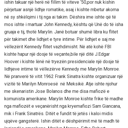
ishin takuar njё herё nё fillim tё viteve ‘50,por nuk kishin
pёrjetuar asnjё lidhje romatike, asaj i kishte mbetur akoma
nё sy shkёlqimi i tij nga ai takim. Dёshira ime ishte qё tё
mos ishte i martuar John Kennedy, kёshtu qё Unё do tё isha
gruaja e tij, thotё Marylin. Janё botuar shumё libra ku flitet
pёr takimet dhe lidhjet e tyre intime. Pёr lidhjet e saj me
vёllezёrit Kennedy flitet vazhdimisht. Nё atё kohё FBI
kishte hapur njё dosje tё veçante,bile njё ditё J.Edgar
Hoover i kishte lёnё nё tryezёn presidenciale njё dosje tё
lidhjeve intime tё vёllezёrve Kennedy me Marylin Monroe.
Nё pranverё tё vitit 1962 Frank Sinatra kishte organizuar njё
vizitё tё Marilyn Monroesё nё Meksikё. Atje ishte njohur
me skenaristin Jose Bolanos dhe me disa mafiozё e
komunista amerikane. Marylin Monroe kishte frike tё madhe
nga mafiozёt e veçanёrisht nga kryemafiozi Sam Giancana,
mik i Frank Sinatrёs. Ditёt e fundit tё jetёs i kaloi midis
ujqёve gangsterё. Ishin ditёt e dёshpёrimit mё tё madh tё