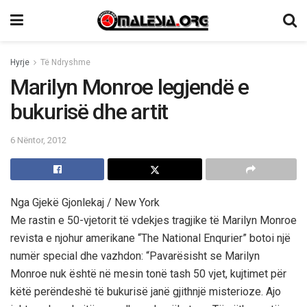
Hyrje
Të Ndryshme
Marilyn Monroe legjendё e
bukurisё dhe artit
6 Nëntor, 2012
Nga Gjekё Gjonlekaj / New York
Me rastin e 50-vjetorit tё vdekjes tragjike tё Marilyn Monroe
revista e njohur amerikane “The National Enqurier” botoi njё
numёr special dhe vazhdon: “Pavarёsisht se Marilyn
Monroe nuk ёshtё nё mesin tonё tash 50 vjet, kujtimet pёr
kёtё perёndeshё tё bukurisё janё gjithnjё misterioze. Ajo