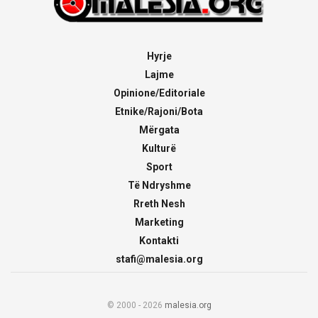
Hyrje
Lajme
Opinione/Editoriale
Etnike/Rajoni/Bota
Mërgata
Kulturë
Sport
Të Ndryshme
Rreth Nesh
Marketing
Kontakti
stafi@malesia.org
© 2000 - 2026
malesia.org