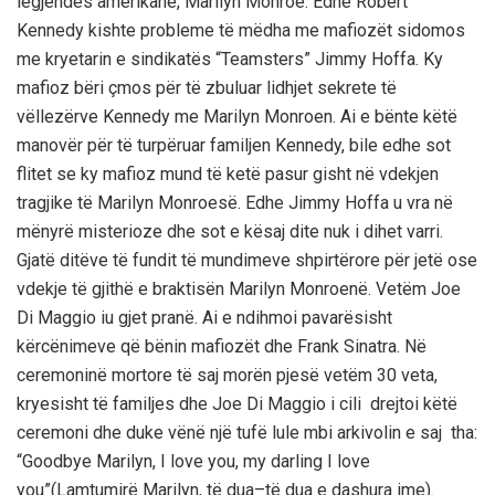
legjendёs amerikane, Marilyn Monroe. Edhe Robert
Kennedy kishte probleme tё mёdha me mafiozёt sidomos
me kryetarin e sindikatёs “Teamsters” Jimmy Hoffa. Ky
mafioz bёri çmos pёr tё zbuluar lidhjet sekrete tё
vёllezёrve Kennedy me Marilyn Monroen. Ai e bёnte kёtё
manovёr pёr tё turpёruar familjen Kennedy, bile edhe sot
flitet se ky mafioz mund tё ketё pasur gisht nё vdekjen
tragjike tё Marilyn Monroesё. Edhe Jimmy Hoffa u vra nё
mёnyrё misterioze dhe sot e kёsaj dite nuk i dihet varri.
Gjatё ditёve tё fundit tё mundimeve shpirtёrore pёr jetё ose
vdekje tё gjithё e braktisёn Marilyn Monroenё. Vetёm Joe
Di Maggio iu gjet pranё. Ai e ndihmoi pavarёsisht
kёrcёnimeve qё bёnin mafiozёt dhe Frank Sinatra. Nё
ceremoninё mortore tё saj morёn pjesё vetёm 30 veta,
kryesisht tё familjes dhe Joe Di Maggio i cili drejtoi kёtё
ceremoni dhe duke vёnё njё tufё lule mbi arkivolin e saj tha:
“Goodbye Marilyn, I love you, my darling I love
you”(Lamtumirё Marilyn, tё dua–tё dua e dashura ime).