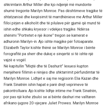
shkrimtarin Arthur Miller dhe kjo ndjenjё mё mundonte
shumё tregonte Marilyn Monroe. Pas dёshtimeve tragjike tё
shtatzanisё dhe keqёsimit tё marrdhёnieve me Arthur Miller
filloi pirjen e alkoholit dhe tё pilulave pёr gjumё qё mund tё
ishin edhe shkaku kryesor i vdekjes tragjike. Ndёrsa
shёnimi “Portretet e njё ikone” tregon se kamerat e
adhuronin Marilyn-in. Ajo ishte magjike pёr fotoaparate.
Elizabeth Taylor kishte thёnё se Marilyn Monroe i bёnte
forografitё pa sherr dhe dukej e sinqertё si tё ishte njё
vajzё e vogёl.
Nё kapitullin “Miqtё dhe tё Dashurit” lexuesi kupton
menjёherё fillimin e rёnijes dhe shktarrimit pёrfundimtar tё
Marilyn Monroe. Lidhjet e saj me regjisorin Elia Kazan dhe
Frank Sinatrёn ishin hapat e parё drejt veprimeve tё
pakontrolluara. Ajo kishte lidhje intime me Frank Sinatrёn,
por pas njё kohe zbuloi se ai bёnte dashuri me valltaren
afrikano-jugore 20-vjeçare Juliet Prowes. Marilyn Monroe