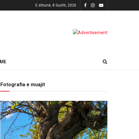
E shtunë, 8 Gusht, 2026
HME
Fotografia e muajit