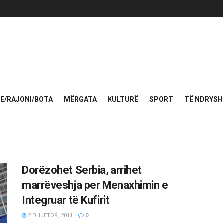
KE/RAJONI/BOTA
MËRGATA
KULTURË
SPORT
TË NDRYS
Dorëzohet Serbia, arrihet
marrëveshja per Menaxhimin e
Integruar të Kufirit
2 DHJETOR, 2011
0