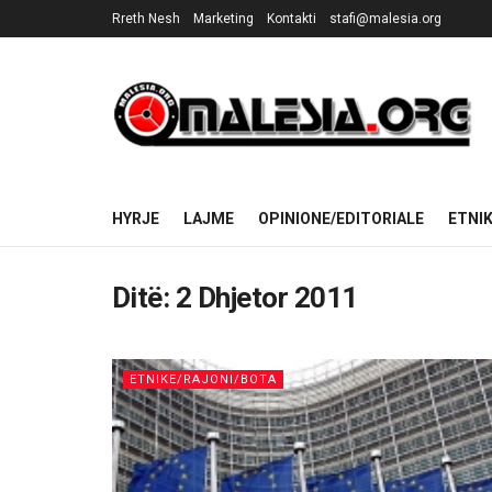
Rreth Nesh
Marketing
Kontakti
stafi@malesia.org
HYRJE
LAJME
OPINIONE/EDITORIALE
ETNI
Ditë:
2 Dhjetor 2011
ETNIKE/RAJONI/BOTA