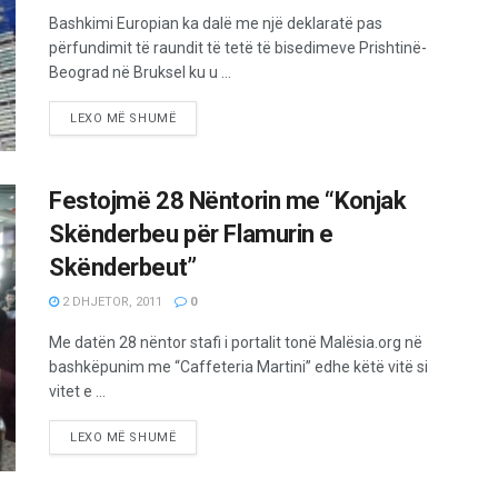
Bashkimi Europian ka dalë me një deklaratë pas
përfundimit të raundit të tetë të bisedimeve Prishtinë-
Beograd në Bruksel ku u ...
LEXO MË SHUMË
Festojmë 28 Nëntorin me “Konjak
Skënderbeu për Flamurin e
Skënderbeut”
2 DHJETOR, 2011
0
Me datën 28 nëntor stafi i portalit tonë Malësia.org në
bashkëpunim me “Caffeteria Martini” edhe këtë vitë si
vitet e ...
LEXO MË SHUMË