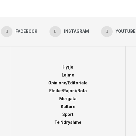
FACEBOOK
INSTAGRAM
YOUTUBE
Hyrje
Lajme
Opinione/Editoriale
Etnike/Rajoni/Bota
Mërgata
Kulturë
Sport
Të Ndryshme