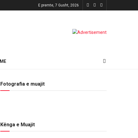
E premte, 7 Gusht, 2026
HME
Fotografia e muajit
Kënga e Muajit