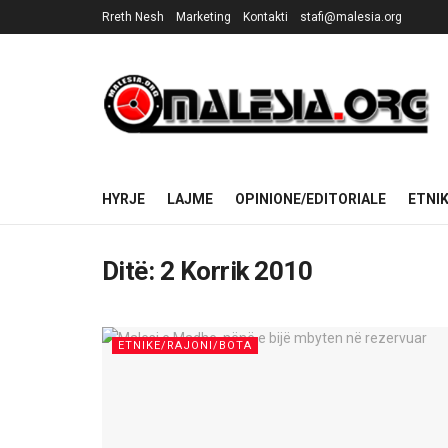
Rreth Nesh
Marketing
Kontakti
stafi@malesia.org
HYRJE
LAJME
OPINIONE/EDITORIALE
ETNI
Ditë:
2 Korrik 2010
ETNIKE/RAJONI/BOTA