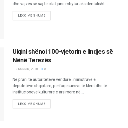
dhe vajzës së saj të cilat janë mbytur aksidentalisht ...
LEXO MË SHUMË
Ulqini shënoi 100-vjetorin e lindjes së
Nënë Terezës
2 KORRIK, 2010
0
Në prani të autoriteteve vendore , ministrave e
deputetëve shqiptarë, përfaqësuesve të klerit dhe të
institucioneve kulturore e arsimore në ...
LEXO MË SHUMË