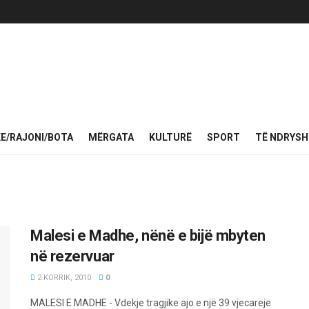
KE/RAJONI/BOTA
MËRGATA
KULTURË
SPORT
TË NDRYS
Malesi e Madhe, nënë e bijë mbyten
në rezervuar
2 KORRIK, 2010
0
MALESI E MADHE - Vdekje tragjike ajo e një 39 vjecareje