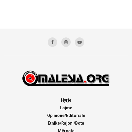
Hyrje
Lajme
Opinione/Editoriale
Etnike/Rajoni/Bota
Mërgata