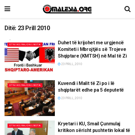
Ditë:
23 Prill 2010
Duhet të krijohet me urgjencë
ETNIKE/RAJONI/BOTA
Komiteti i Mbrojtjës së Trojeve
Shqiptare (KMTSH) në Mal të Zi
23 PRILL, 2010
Kuvendi i Malit të Zi po i lë
ETNIKE/RAJONI/BOTA
shqiptarët edhe pa 5 deputetë
23 PRILL, 2010
Kryetari i KU, Smail Çunmulaj
ETNIKE/RAJONI/BOTA
kritikon sërisht pushtetin lokal të