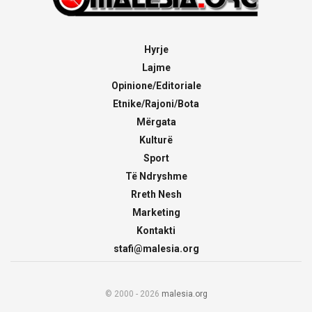
Hyrje
Lajme
Opinione/Editoriale
Etnike/Rajoni/Bota
Mërgata
Kulturë
Sport
Të Ndryshme
Rreth Nesh
Marketing
Kontakti
stafi@malesia.org
© 2000 - 2026
malesia.org