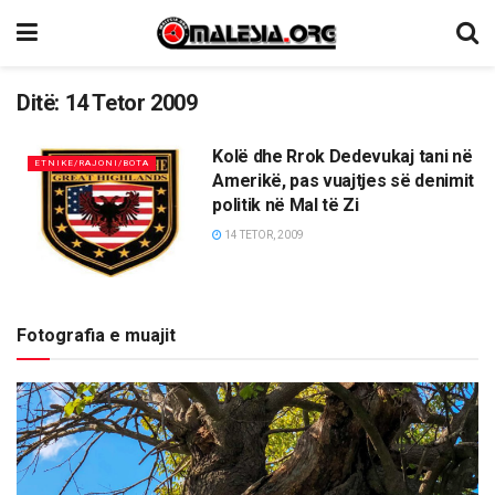
Ditë:
14 Tetor 2009
Kolë dhe Rrok Dedevukaj tani në
ETNIKE/RAJONI/BOTA
Amerikë, pas vuajtjes së denimit
politik në Mal të Zi
14 TETOR, 2009
Fotografia e muajit