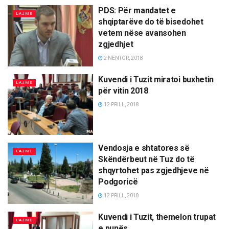
PDS: Për mandatet e
LAJME
shqiptarëve do të bisedohet
vetem nëse avansohen
zgjedhjet
2 NËNTOR, 2018
Kuvendi i Tuzit miratoi buxhetin
LAJME
për vitin 2018
12 PRILL, 2018
Vendosja e shtatores së
LAJME
Skëndërbeut në Tuz do të
shqyrtohet pas zgjedhjeve në
Podgoricë
12 PRILL, 2018
Kuvendi i Tuzit, themelon trupat
LAJME
e punës