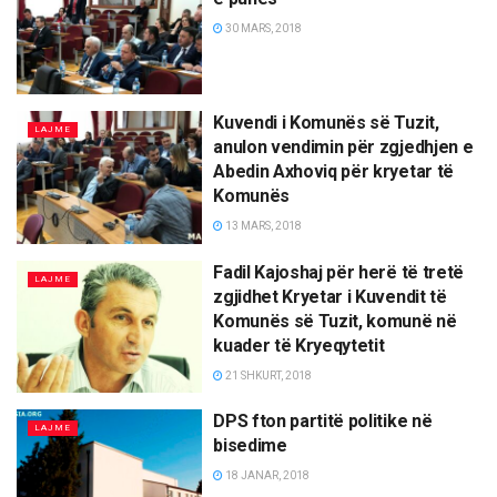
30 MARS, 2018
Kuvendi i Komunës së Tuzit,
LAJME
anulon vendimin për zgjedhjen e
Abedin Axhoviq për kryetar të
Komunës
13 MARS, 2018
Fadil Kajoshaj për herë të tretë
LAJME
zgjidhet Kryetar i Kuvendit të
Komunës së Tuzit, komunë në
kuader të Kryeqytetit
21 SHKURT, 2018
DPS fton partitë politike në
LAJME
bisedime
18 JANAR, 2018