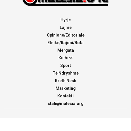
Hyrje
Lajme
Opinione/Editoriale
Etnike/Rajoni/Bota
Mërgata
Kulturë
Sport
Të Ndryshme
Rreth Nesh
Marketing
Kontakti
stafi@malesia.org
© 2000 - 2026
malesia.org