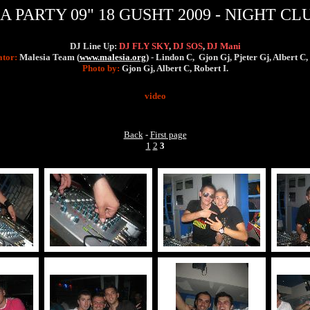
 PARTY 09" 18 GUSHT 2009 - NIGHT CLU
DJ Line Up:
DJ
FLY SKY
,
DJ SOS
,
DJ Mani
tor:
Malesia Team (
www.malesia.org
) - Lindon C,
Gjon Gj,
Pjeter Gj
, Albert C,
Photo by:
Gjon Gj, Albert C, Robert I.
video
Back
-
First page
1
2
3