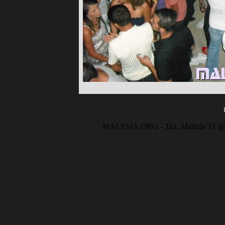
MALESIA.ORG - Tuz, Malësia Të gjitha