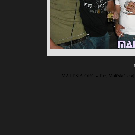
MALESIA.ORG - Tuz, Malësia Të gjitha